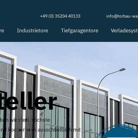
+49 (0) 35204 40133
info@torbau-wal
re
Industrietore
Tiefgaragentore
Verladesys
eller
ben wir stets höchste
und kooperieren ausschließlich mit