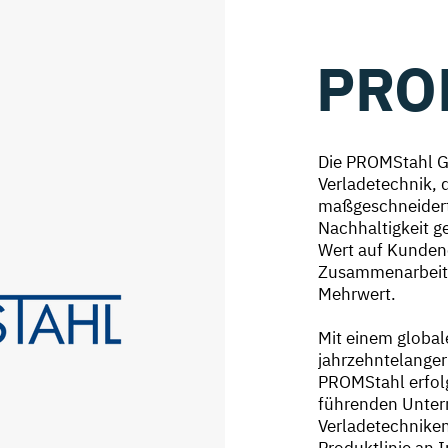
PRO
Die PROMStahl Gm
Verladetechnik, 
maßgeschneidert
Nachhaltigkeit g
Wert auf Kundeno
Zusammenarbeit 
Mehrwert.
Mit einem global
jahrzehntelanger
PROMStahl erfolg
führenden Unte
Verladetechnike