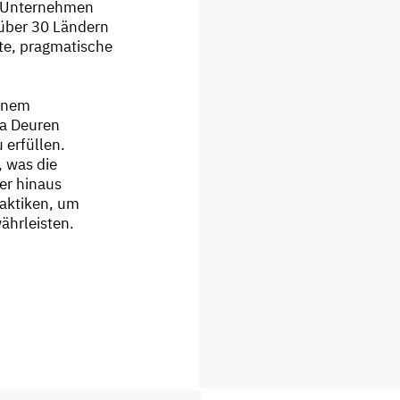
s Unternehmen
n über 30 Ländern
te, pragmatische
inem
a Deuren
 erfüllen.
, was die
er hinaus
raktiken, um
ährleisten.