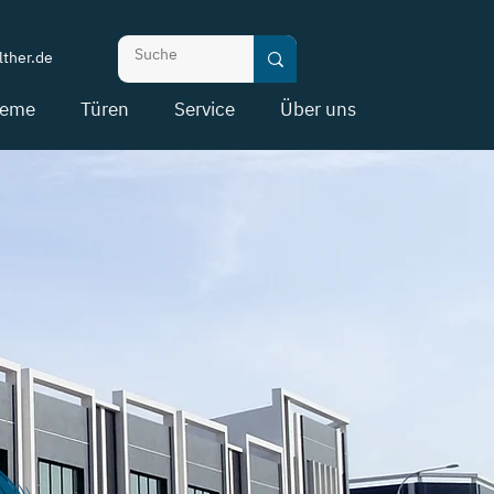
ther.de
teme
Türen
Service
Über uns