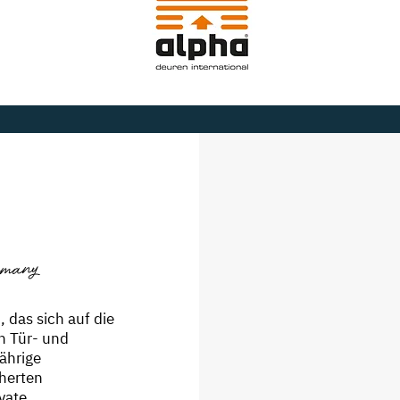
rmany
 das sich auf die
n Tür- und
jährige
cherten
vate