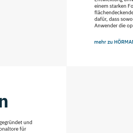
einem starken F
flächendeckende
dafür, dass sowo
Anwender die opt
mehr zu HÖRMA
n
 gegründet und
onaltore für