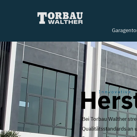
Garagento
Herst
Innvovative
Bei Torbau Walther stre
Qualitätsstandards an 