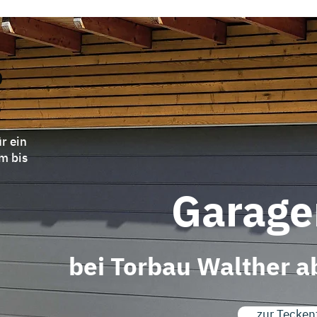
r ein
m bis
Garage
bei Torbau Walther a
zur Tecken