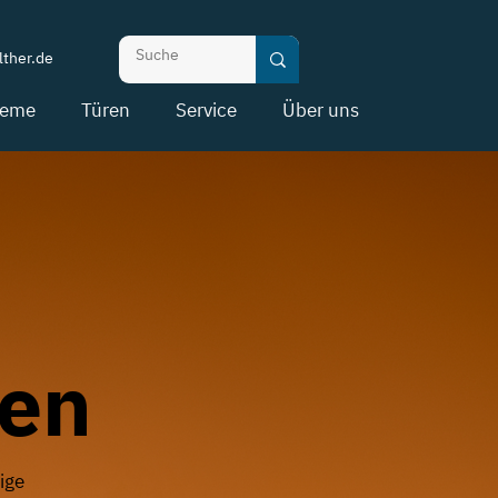
ther.de
teme
Türen
Service
Über uns
nen
ige