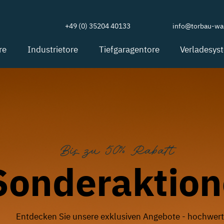
+49 (0) 35204 40133
info@torbau-wal
re
Industrietore
Tiefgaragentore
Verladesys
Bis zu 50% Rabatt
Sonderaktio
Entdecken Sie unsere exklusiven Angebote - hochwert