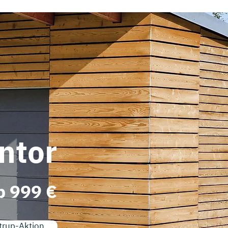
ntor
b 999 €
trup-Aktion