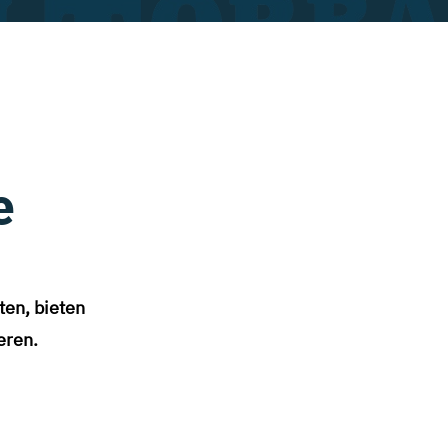
e
ten, bieten
eren.